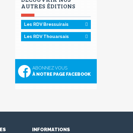
AUTRES ÉDITIONS
Les RDV Bressuirais
Les RDV Thouarsais
ABONNEZ VOUS
À NOTRE PAGE FACEBOOK
ES
INFORMATIONS