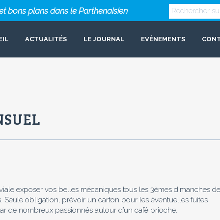
s et bons plans dans le Parthenaisien
EIL
ACTUALITÉS
LE JOURNAL
EVÉNEMENTS
CON
NSUEL
iale exposer vos belles mécaniques tous les 3èmes dimanches d
 Seule obligation, prévoir un carton pour les éventuelles fuites
 par de nombreux passionnés autour d’un café brioche.