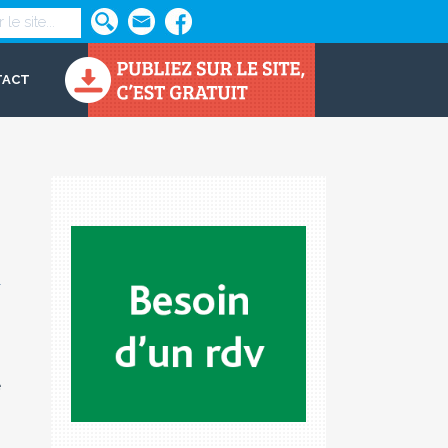
TACT
e